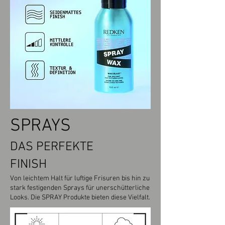
SPRAYS
DAS PERFEKTE
FINISH
Von leichtem Halt für luftige Frisuren bis hin zu
stark festigenden Sprays für unerschütterliche
Looks. Die SPRAY Produkte bieten diese Vielfalt.